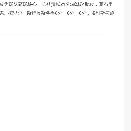
，成为球队赢球核心；哈登贡献21分5篮板4助攻，莫布里
韦德、梅里尔、斯特鲁斯各得8分、6分、8分，埃利斯与施