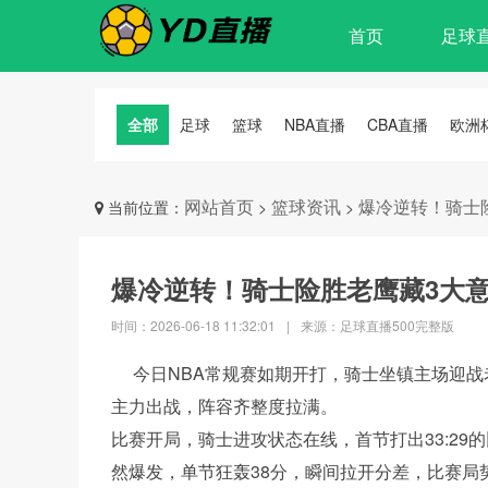
首页
足球
全部
足球
篮球
NBA直播
CBA直播
欧洲
网站首页
篮球资讯
爆冷逆转！骑士
当前位置：
>
>
爆冷逆转！骑士险胜老鹰藏3大
时间：2026-06-18 11:32:01
|
来源：足球直播500完整版
今日NBA常规赛如期开打，骑士坐镇主场迎
主力出战，阵容齐整度拉满。
比赛开局，骑士进攻状态在线，首节打出33:2
然爆发，单节狂轰38分，瞬间拉开分差，比赛局