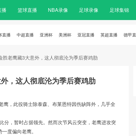
直播
篮球直播
NBA录像
足球录像
足球集锦
杯直播
中超直播
亚洲杯
美洲杯
亚冠直播
英超直播
德甲
险胜老鹰藏3大意外，这人彻底沦为季后赛鸡肋
意外，这人彻底沦为季后赛鸡肋
战老鹰，此役骑士除泰森、布莱恩特因伤缺阵外，几乎全
9的比分，暂时占据领先。然而次节风云突变，老鹰进攻突
势一度偏向老鹰。