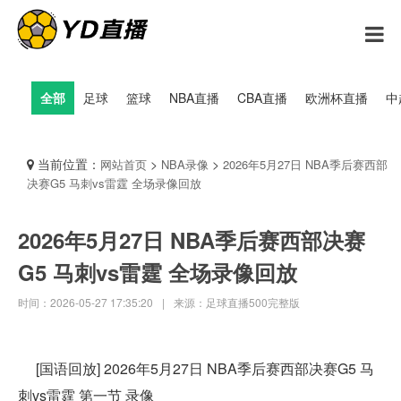
全部
足球
篮球
NBA直播
CBA直播
欧洲杯直播
中
当前位置：
>
>
网站首页
NBA录像
2026年5月27日 NBA季后赛西部
决赛G5 马刺vs雷霆 全场录像回放
2026年5月27日 NBA季后赛西部决赛
G5 马刺vs雷霆 全场录像回放
时间：2026-05-27 17:35:20
|
来源：足球直播500完整版
[国语回放] 2026年5月27日 NBA季后赛西部决赛G5 马
刺vs雷霆 第一节 录像