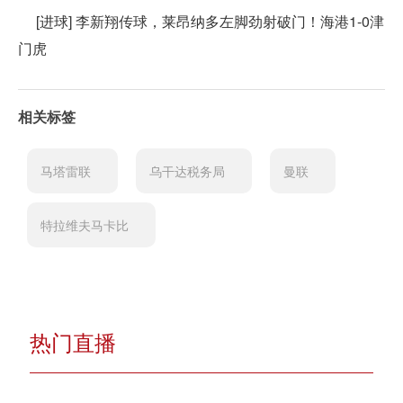
[进球] 李新翔传球，莱昂纳多左脚劲射破门！海港1-0津
门虎
相关标签
马塔雷联
乌干达税务局
曼联
特拉维夫马卡比
热门直播