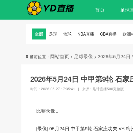
首页
足球
全部
足球
篮球
NBA直播
CBA直播
欧洲
网站首页
足球录像
2026年5月24
当前位置：
>
>
2026年5月24日 中甲第9轮 
时间：2026-05-27 17:35:41
|
来源：足球直播500完整版
比赛录像↓
[录像] 05月24日 中甲第9轮 石家庄功夫 VS