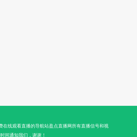
免费在线观看直播的导航站盈点直播网所有直播信号和视
一时间通知我们，谢谢！