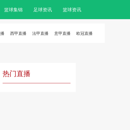
篮球集锦
足球资讯
篮球资讯
直播
西甲直播
法甲直播
意甲直播
欧冠直播
热门直播