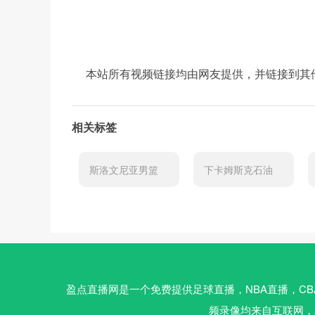
本站所有视频链接均由网友提供，并链接到其
相关标签
斯洛文尼亚男篮
下卡姆斯克石油
盈点直播网是一个免费提供足球直播，NBA直播，C
频录像均来自互联网，