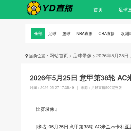
首页
足球
全部
足球
篮球
NBA直播
CBA直播
欧洲
网站首页
足球录像
2026年5月25
当前位置：
>
>
2026年5月25日 意甲第38轮 
时间：2026-05-27 17:35:49
|
来源：足球直播500完整版
比赛录像↓
[咪咕] 05月25日 意甲第38轮 AC米兰vs卡