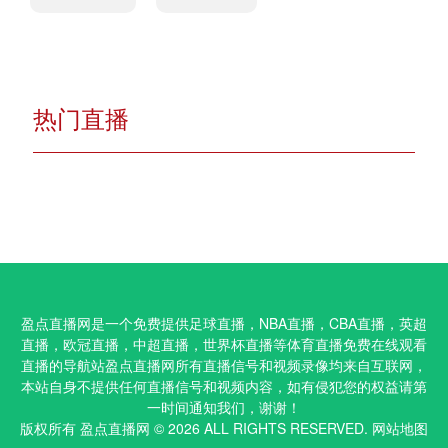
热门直播
盈点直播网是一个免费提供足球直播，NBA直播，CBA直播，英超
直播，欧冠直播，中超直播，世界杯直播等体育直播免费在线观看
直播的导航站盈点直播网所有直播信号和视频录像均来自互联网，
本站自身不提供任何直播信号和视频内容，如有侵犯您的权益请第
一时间通知我们，谢谢！
版权所有 盈点直播网 © 2026 ALL RIGHTS RESERVED.
网站地图