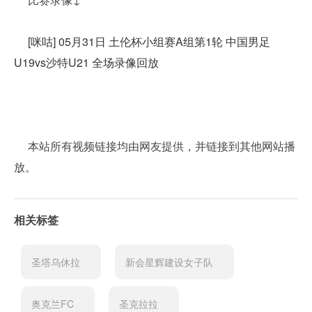
[咪咕] 05月31日 土伦杯小组赛A组第1轮 中国男足
U19vs沙特U21 全场录像回放
本站所有视频链接均由网友提供，并链接到其他网站播
放。
相关标签
圣塔乌休拉
新会星辉建设女子队
奥克兰FC
圣克拉拉