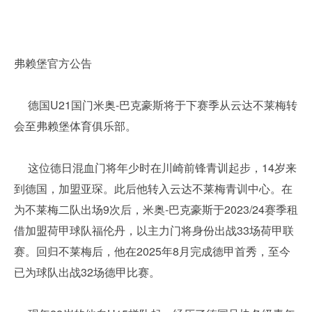
弗赖堡官方公告
德国U21国门米奥-巴克豪斯将于下赛季从云达不莱梅转
会至弗赖堡体育俱乐部。
这位德日混血门将年少时在川崎前锋青训起步，14岁来
到德国，加盟亚琛。此后他转入云达不莱梅青训中心。在
为不莱梅二队出场9次后，米奥-巴克豪斯于2023/24赛季租
借加盟荷甲球队福伦丹，以主力门将身份出战33场荷甲联
赛。回归不莱梅后，他在2025年8月完成德甲首秀，至今
已为球队出战32场德甲比赛。