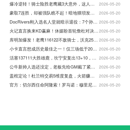
爆冷逆转！骑士险胜老鹰藏3大意外，这人彻底沦为季后赛鸡肋
2026-05-20
豪取7连胜，却被强队瞧不起！暗地猥琐发育，雷霆卫冕的劲敌来了
2026-05-20
DocRivers刚入选名人堂就暗示退役：7个孙辈等不起了
2026-05-20
火记直言换来KD赢麻！休媒盼首轮詹杜对决：湖人内部生嫌隙利火箭
2026-05-20
库明加爆发！老鹰116122不敌骑士，沃克25+4+2+2，约翰逊12+11+6
2026-05-20
小卡直言想成历史最佳之一！仅三场低于20+入巅峰保底最佳三阵
2026-05-20
活塞137111大胜雄鹿，坎宁安复出13+10，杜伦21分9板
2026-05-20
公牛新帅人选还没定，老板先给GM戴了紧箍咒
2026-05-20
盖棺定论！杜兰特交易5维度复盘，火箭赚大了，太阳只赢在未来
2026-05-20
官方：切尔西任命阿隆索！罗马诺：穆里尼奥对重返皇马感到激动！
2026-05-20