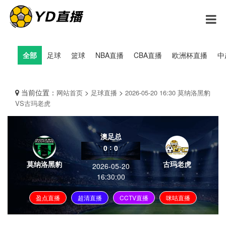
全部
足球
篮球
NBA直播
CBA直播
欧洲杯直播
中
当前位置：
>
>
网站首页
足球直播
2026-05-20 16:30 莫纳洛黑豹
VS古玛老虎
澳足总
:
0
0
莫纳洛黑豹
古玛老虎
2026-05-20
16:30:00
盈点直播
超清直播
CCTV直播
咪咕直播