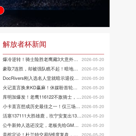
播
解放者杯新闻
爆冷逆转！骑士险胜老鹰藏3大意外，这人彻底沦为季后赛鸡肋
2026-05-20
豪取7连胜，却被强队瞧不起！暗地猥琐发育，雷霆卫冕的劲敌来了
2026-05-20
DocRivers刚入选名人堂就暗示退役：7个孙辈等不起了
2026-05-20
火记直言换来KD赢麻！休媒盼首轮詹杜对决：湖人内部生嫌隙利火箭
2026-05-20
库明加爆发！老鹰116122不敌骑士，沃克25+4+2+2，约翰逊12+11+6
2026-05-20
小卡直言想成历史最佳之一！仅三场低于20+入巅峰保底最佳三阵
2026-05-20
活塞137111大胜雄鹿，坎宁安复出13+10，杜伦21分9板
2026-05-20
公牛新帅人选还没定，老板先给GM戴了紧箍咒
2026-05-20
盖棺定论！杜兰特交易5维度复盘，火箭赚大了，太阳只赢在未来
2026-05-20