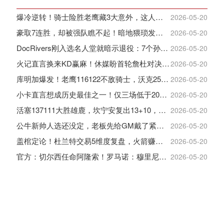
爆冷逆转！骑士险胜老鹰藏3大意外，这人彻底沦为季后赛鸡肋
2026-05-20
豪取7连胜，却被强队瞧不起！暗地猥琐发育，雷霆卫冕的劲敌来了
2026-05-20
DocRivers刚入选名人堂就暗示退役：7个孙辈等不起了
2026-05-20
火记直言换来KD赢麻！休媒盼首轮詹杜对决：湖人内部生嫌隙利火箭
2026-05-20
库明加爆发！老鹰116122不敌骑士，沃克25+4+2+2，约翰逊12+11+6
2026-05-20
小卡直言想成历史最佳之一！仅三场低于20+入巅峰保底最佳三阵
2026-05-20
活塞137111大胜雄鹿，坎宁安复出13+10，杜伦21分9板
2026-05-20
公牛新帅人选还没定，老板先给GM戴了紧箍咒
2026-05-20
盖棺定论！杜兰特交易5维度复盘，火箭赚大了，太阳只赢在未来
2026-05-20
官方：切尔西任命阿隆索！罗马诺：穆里尼奥对重返皇马感到激动！
2026-05-20