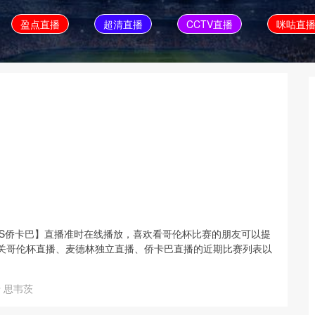
盈点直播
超清直播
CCTV直播
咪咕直
德林独立VS侨卡巴】直播准时在线播放，喜欢看哥伦杯比赛的朋友可以提
关哥伦杯直播、麦德林独立直播、侨卡巴直播的近期比赛列表以
卡
思韦茨