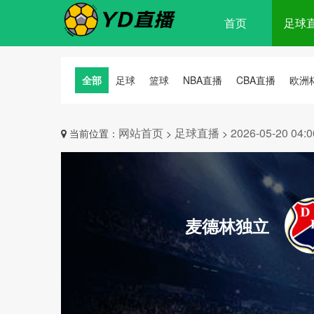
首页
足球
全部
足球
篮球
NBA直播
CBA直播
欧洲
网站首页
足球直播
2026-05-20 
当前位置：
>
>
麦德林独立