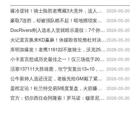
爆冷逆转！骑士险胜老鹰藏3大意外，这人彻底沦为季后赛鸡肋
2026-05-20
豪取7连胜，却被强队瞧不起！暗地猥琐发育，雷霆卫冕的劲敌来了
2026-05-20
DocRivers刚入选名人堂就暗示退役：7个孙辈等不起了
2026-05-20
火记直言换来KD赢麻！休媒盼首轮詹杜对决：湖人内部生嫌隙利火箭
2026-05-20
库明加爆发！老鹰116122不敌骑士，沃克25+4+2+2，约翰逊12+11+6
2026-05-20
小卡直言想成历史最佳之一！仅三场低于20+入巅峰保底最佳三阵
2026-05-20
活塞137111大胜雄鹿，坎宁安复出13+10，杜伦21分9板
2026-05-20
公牛新帅人选还没定，老板先给GM戴了紧箍咒
2026-05-20
盖棺定论！杜兰特交易5维度复盘，火箭赚大了，太阳只赢在未来
2026-05-20
官方：切尔西任命阿隆索！罗马诺：穆里尼奥对重返皇马感到激动！
2026-05-20