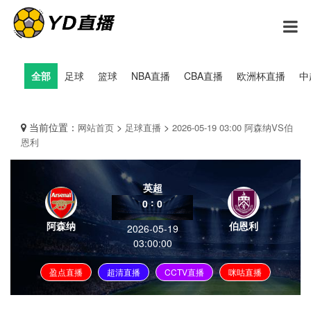
全部
足球
篮球
NBA直播
CBA直播
欧洲杯直播
中
当前位置：
>
>
网站首页
足球直播
2026-05-19 03:00 阿森纳VS伯
恩利
英超
:
0
0
阿森纳
伯恩利
2026-05-19
03:00:00
盈点直播
超清直播
CCTV直播
咪咕直播