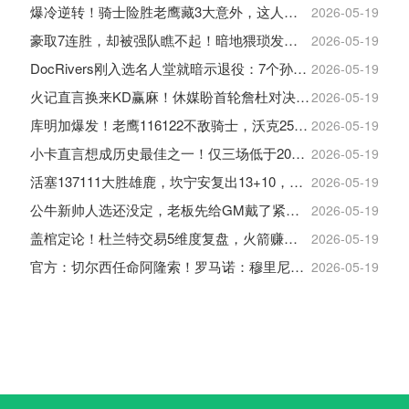
爆冷逆转！骑士险胜老鹰藏3大意外，这人彻底沦为季后赛鸡肋
2026-05-19
豪取7连胜，却被强队瞧不起！暗地猥琐发育，雷霆卫冕的劲敌来了
2026-05-19
DocRivers刚入选名人堂就暗示退役：7个孙辈等不起了
2026-05-19
火记直言换来KD赢麻！休媒盼首轮詹杜对决：湖人内部生嫌隙利火箭
2026-05-19
库明加爆发！老鹰116122不敌骑士，沃克25+4+2+2，约翰逊12+11+6
2026-05-19
小卡直言想成历史最佳之一！仅三场低于20+入巅峰保底最佳三阵
2026-05-19
活塞137111大胜雄鹿，坎宁安复出13+10，杜伦21分9板
2026-05-19
公牛新帅人选还没定，老板先给GM戴了紧箍咒
2026-05-19
盖棺定论！杜兰特交易5维度复盘，火箭赚大了，太阳只赢在未来
2026-05-19
官方：切尔西任命阿隆索！罗马诺：穆里尼奥对重返皇马感到激动！
2026-05-19