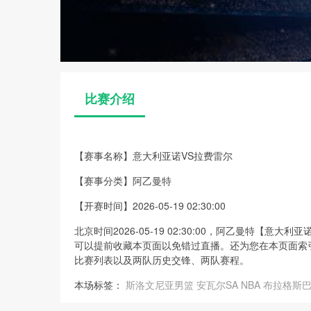
比赛介绍
【赛事名称】
意大利亚诺VS拉费雷尔
【赛事分类】
阿乙曼特
【开赛时间】
2026-05-19 02:30:00
北京时间2026-05-19 02:30:00，阿乙曼特【
可以提前收藏本页面以免错过直播。还为您在本页面索
比赛列表以及两队历史交锋、两队赛程。
本场标签：
斯洛文尼亚男篮
安瓦尔SA
NBA
布拉格斯