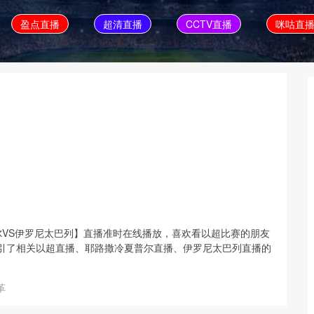
盈点直播
超清直播
CCTV直播
咪咕直
撒冷夏普尔VS伊罗尼太巴列】直播准时在线播放，喜欢看以超比赛的朋友
引了相关以超直播、耶路撒冷夏普尔直播、伊罗尼太巴列直播的
革