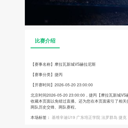
比赛介绍
【赛事名称】
摩拉瓦新城VS赫拉尼斯
【赛事分类】
捷丙
【开赛时间】
2026-05-20 23:00:00
北京时间2026-05-20 23:00:00，捷丙【摩拉
收藏本页面以免错过直播。还为您在本页面索引了相关
两队历史交锋、两队赛程。
本场标签：
基维辛迪U19
广东培正学院
法罗群岛
捷克