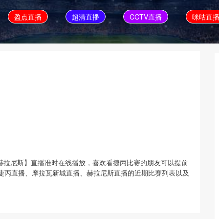
盈点直播
超清直播
CCTV直播
咪咕直
瓦新城VS赫拉尼斯】直播准时在线播放，喜欢看捷丙比赛的朋友可以提前
捷丙直播、摩拉瓦新城直播、赫拉尼斯直播的近期比赛列表以及