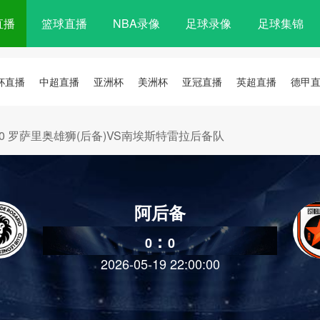
直播
篮球直播
NBA录像
足球录像
足球集锦
杯直播
中超直播
亚洲杯
美洲杯
亚冠直播
英超直播
德甲
 22:00 罗萨里奥雄狮(后备)VS南埃斯特雷拉后备队
阿后备
:
0
0
2026-05-19 22:00:00