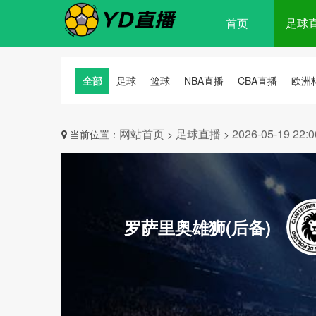
首页
足球
全部
足球
篮球
NBA直播
CBA直播
欧洲
网站首页
足球直播
2026-05-19
当前位置：
>
>
罗萨里奥雄狮(后备)