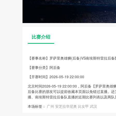
比赛介绍
【赛事名称】
罗萨里奥雄狮(后备)VS南埃斯特雷拉后备
【赛事分类】
阿后备
【开赛时间】
2026-05-19 22:00:00
北京时间2026-05-19 22:00:00，阿后备【罗
后备比赛的朋友可以提前收藏本页面以免错过直播。还
播、南埃斯特雷拉后备队直播的近期比赛列表以及两队
本场标签：
广州
安芝拉华尼奥
比女甲
武汉