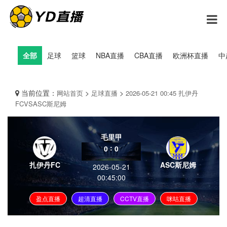
全部
足球
篮球
NBA直播
CBA直播
欧洲杯直播
中
当前位置：
>
>
网站首页
足球直播
2026-05-21 00:45 扎伊丹
FCVSASC斯尼姆
毛里甲
:
0
0
扎伊丹FC
ASC斯尼姆
2026-05-21
00:45:00
盈点直播
超清直播
CCTV直播
咪咕直播