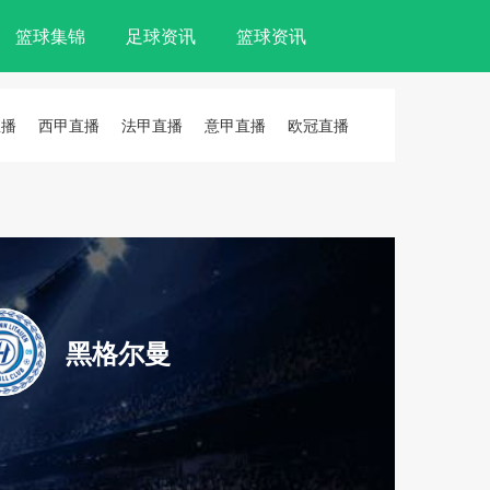
篮球集锦
足球资讯
篮球资讯
直播
西甲直播
法甲直播
意甲直播
欧冠直播
黑格尔曼