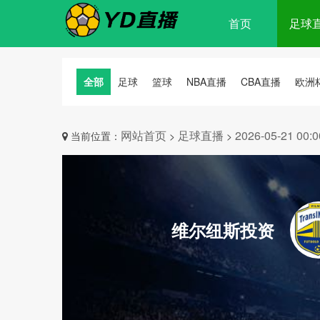
首页
足球
全部
足球
篮球
NBA直播
CBA直播
欧洲
网站首页
足球直播
2026-05-21 
当前位置：
>
>
维尔纽斯投资