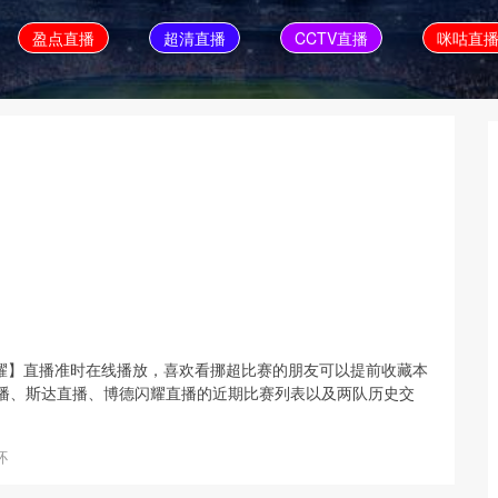
盈点直播
超清直播
CCTV直播
咪咕直
VS博德闪耀】直播准时在线播放，喜欢看挪超比赛的朋友可以提前收藏本
播、斯达直播、博德闪耀直播的近期比赛列表以及两队历史交
杯