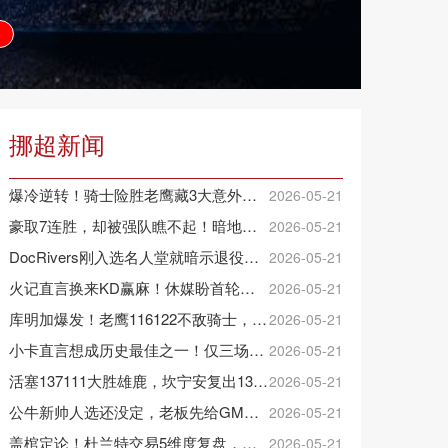
播
挪超新闻
爆冷逆转！骑士险胜老鹰藏3大意外，这人彻底沦为季后赛鸡肋
2026-05-21
豪取7连胜，却被强队瞧不起！暗地猥琐发育，雷霆卫冕的劲敌来了
2026-05-21
DocRivers刚入选名人堂就暗示退役：7个孙辈等不起了
2026-05-21
火记直言换来KD赢麻！休媒盼首轮詹杜对决：湖人内部生嫌隙利火箭
2026-05-21
库明加爆发！老鹰116122不敌骑士，沃克25+4+2+2，约翰逊12+11+6
2026-05-21
小卡直言想成历史最佳之一！仅三场低于20+入巅峰保底最佳三阵
2026-05-21
活塞137111大胜雄鹿，坎宁安复出13+10，杜伦21分9板
2026-05-21
公牛新帅人选还没定，老板先给GM戴了紧箍咒
2026-05-21
盖棺定论！杜兰特交易5维度复盘，火箭赚大了，太阳只赢在未来
2026-05-21