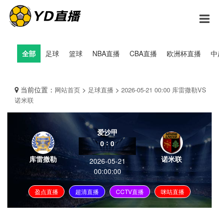
全部
足球
篮球
NBA直播
CBA直播
欧洲杯直播
中
当前位置：
>
>
网站首页
足球直播
2026-05-21 00:00 库雷撒勒VS
诺米联
爱沙甲
:
0
0
库雷撒勒
诺米联
2026-05-21
00:00:00
盈点直播
超清直播
CCTV直播
咪咕直播