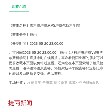
【赛事名称】
洛科维塔维恩VS塔博尔斯科学院
【赛事分类】
捷丙
比赛介绍
【开赛时间】
2026-05-20 23:00:00
北京时间2026-05-20 23:00:00，捷丙【洛科维塔维恩VS塔博
尔斯科学院】直播准时在线播放，喜欢看捷丙比赛的朋友可以
提前收藏本页面以免错过直播。还为您在本页面索引了相关捷
丙直播、洛科维塔维恩直播、塔博尔斯科学院直播的近期比赛
列表以及两队历史交锋、两队赛程。
本场标签：
埃施青年
圣塔菲
德拉贡斯
索菲亚中央陆军B队
捷丙新闻