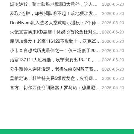
爆冷逆转！骑士险胜老鹰藏3大意外，这人彻底沦为季后赛鸡肋
2026-05-20
豪取7连胜，却被强队瞧不起！暗地猥琐发育，雷霆卫冕的劲敌来了
2026-05-20
DocRivers刚入选名人堂就暗示退役：7个孙辈等不起了
2026-05-20
火记直言换来KD赢麻！休媒盼首轮詹杜对决：湖人内部生嫌隙利火箭
2026-05-20
库明加爆发！老鹰116122不敌骑士，沃克25+4+2+2，约翰逊12+11+6
2026-05-20
小卡直言想成历史最佳之一！仅三场低于20+入巅峰保底最佳三阵
2026-05-20
活塞137111大胜雄鹿，坎宁安复出13+10，杜伦21分9板
2026-05-20
公牛新帅人选还没定，老板先给GM戴了紧箍咒
2026-05-20
盖棺定论！杜兰特交易5维度复盘，火箭赚大了，太阳只赢在未来
2026-05-20
官方：切尔西任命阿隆索！罗马诺：穆里尼奥对重返皇马感到激动！
2026-05-20