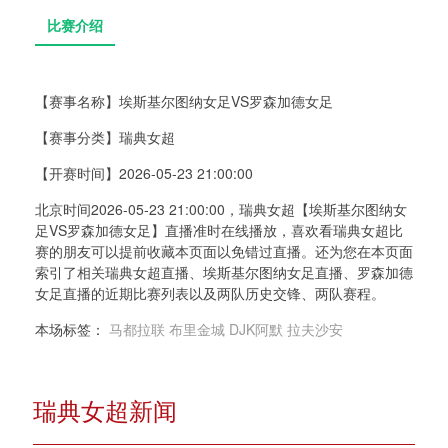
【赛事名称】
埃斯基尔图纳女足VS罗森加德女足
【赛事分类】
瑞典女超
比赛介绍
【开赛时间】
2026-05-23 21:00:00
北京时间2026-05-23 21:00:00，瑞典女超【埃斯基尔图纳女
足VS罗森加德女足】直播准时在线播放，喜欢看瑞典女超比
赛的朋友可以提前收藏本页面以免错过直播。还为您在本页面
索引了相关瑞典女超直播、埃斯基尔图纳女足直播、罗森加德
女足直播的近期比赛列表以及两队历史交锋、两队赛程。
本场标签：
马都拉联
布里金城
DJK阿默
拉夫沙安
瑞典女超新闻