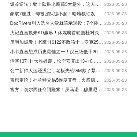
爆冷逆转！骑士险胜老鹰藏3大意外，这人彻底沦为季后赛鸡肋
2026-05-23
豪取7连胜，却被强队瞧不起！暗地猥琐发育，雷霆卫冕的劲敌来了
2026-05-23
DocRivers刚入选名人堂就暗示退役：7个孙辈等不起了
2026-05-23
火记直言换来KD赢麻！休媒盼首轮詹杜对决：湖人内部生嫌隙利火箭
2026-05-23
库明加爆发！老鹰116122不敌骑士，沃克25+4+2+2，约翰逊12+11+6
2026-05-23
小卡直言想成历史最佳之一！仅三场低于20+入巅峰保底最佳三阵
2026-05-23
活塞137111大胜雄鹿，坎宁安复出13+10，杜伦21分9板
2026-05-23
公牛新帅人选还没定，老板先给GM戴了紧箍咒
2026-05-23
盖棺定论！杜兰特交易5维度复盘，火箭赚大了，太阳只赢在未来
2026-05-23
官方：切尔西任命阿隆索！罗马诺：穆里尼奥对重返皇马感到激动！
2026-05-23