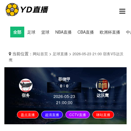
全部
足球
篮球
NBA直播
CBA直播
欧洲杯直播
中
当前位置：
>
>
网站首页
足球直播
2026-05-23 21:00 宿务VS达沃
鹰
菲律甲
:
0
0
宿务
达沃鹰
2026-05-23
21:00:00
盈点直播
超清直播
CCTV直播
咪咕直播