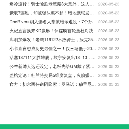
爆冷逆转！骑士险胜老鹰藏3大意外，这人彻底沦为季后赛鸡肋
2026-05-23
豪取7连胜，却被强队瞧不起！暗地猥琐发育，雷霆卫冕的劲敌来了
2026-05-23
DocRivers刚入选名人堂就暗示退役：7个孙辈等不起了
2026-05-23
火记直言换来KD赢麻！休媒盼首轮詹杜对决：湖人内部生嫌隙利火箭
2026-05-23
库明加爆发！老鹰116122不敌骑士，沃克25+4+2+2，约翰逊12+11+6
2026-05-23
小卡直言想成历史最佳之一！仅三场低于20+入巅峰保底最佳三阵
2026-05-23
活塞137111大胜雄鹿，坎宁安复出13+10，杜伦21分9板
2026-05-23
公牛新帅人选还没定，老板先给GM戴了紧箍咒
2026-05-23
盖棺定论！杜兰特交易5维度复盘，火箭赚大了，太阳只赢在未来
2026-05-23
官方：切尔西任命阿隆索！罗马诺：穆里尼奥对重返皇马感到激动！
2026-05-23