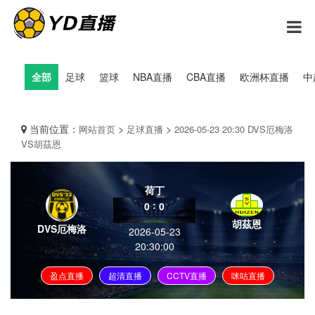
全部
足球
篮球
NBA直播
CBA直播
欧洲杯直播
中
当前位置：
>
>
网站首页
足球直播
2026-05-23 20:30 DVS厄梅洛
VS胡茲恩
荷丁
:
0
0
胡茲恩
DVS厄梅洛
2026-05-23
20:30:00
盈点直播
超清直播
CCTV直播
咪咕直播