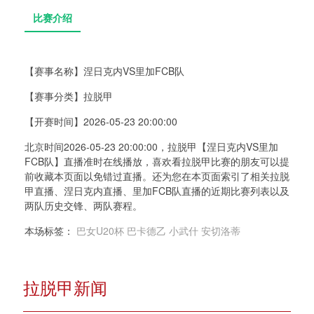
【赛事名称】
涅日克内VS里加FCB队
【赛事分类】
拉脱甲
比赛介绍
【开赛时间】
2026-05-23 20:00:00
北京时间2026-05-23 20:00:00，拉脱甲【涅日克内VS里加
FCB队】直播准时在线播放，喜欢看拉脱甲比赛的朋友可以提
前收藏本页面以免错过直播。还为您在本页面索引了相关拉脱
甲直播、涅日克内直播、里加FCB队直播的近期比赛列表以及
两队历史交锋、两队赛程。
本场标签：
巴女U20杯
巴卡德乙
小武什
安切洛蒂
拉脱甲新闻