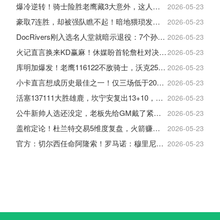
爆冷逆转！骑士险胜老鹰藏3大意外，这人彻底沦为季后赛鸡肋
2026-05-23
豪取7连胜，却被强队瞧不起！暗地猥琐发育，雷霆卫冕的劲敌来了
2026-05-23
DocRivers刚入选名人堂就暗示退役：7个孙辈等不起了
2026-05-23
火记直言换来KD赢麻！休媒盼首轮詹杜对决：湖人内部生嫌隙利火箭
2026-05-23
库明加爆发！老鹰116122不敌骑士，沃克25+4+2+2，约翰逊12+11+6
2026-05-23
小卡直言想成历史最佳之一！仅三场低于20+入巅峰保底最佳三阵
2026-05-23
活塞137111大胜雄鹿，坎宁安复出13+10，杜伦21分9板
2026-05-23
公牛新帅人选还没定，老板先给GM戴了紧箍咒
2026-05-23
盖棺定论！杜兰特交易5维度复盘，火箭赚大了，太阳只赢在未来
2026-05-23
官方：切尔西任命阿隆索！罗马诺：穆里尼奥对重返皇马感到激动！
2026-05-23