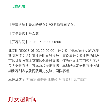
【赛事名称】
哥本哈根女足VS奥斯特布罗女足
【赛事分类】
丹女超
比赛介绍
【开赛时间】
2026-05-23 20:00:00
北京时间2026-05-23 20:00:00，丹女超【哥本哈根女足VS奥
斯特布罗女足】直播准时在线播放，喜欢看丹女超比赛的朋友
可以提前收藏本页面以免错过直播。还为您在本页面索引了相
关丹女超直播、哥本哈根女足直播、奥斯特布罗女足直播的近
期比赛列表以及两队历史交锋、两队赛程。
本场标签：
西布罗姆维奇
澳塔超
波特曼利
福塔雷萨
丹女超新闻