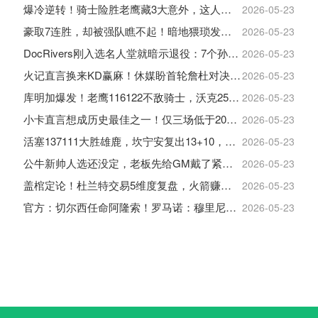
爆冷逆转！骑士险胜老鹰藏3大意外，这人彻底沦为季后赛鸡肋
2026-05-23
豪取7连胜，却被强队瞧不起！暗地猥琐发育，雷霆卫冕的劲敌来了
2026-05-23
DocRivers刚入选名人堂就暗示退役：7个孙辈等不起了
2026-05-23
火记直言换来KD赢麻！休媒盼首轮詹杜对决：湖人内部生嫌隙利火箭
2026-05-23
库明加爆发！老鹰116122不敌骑士，沃克25+4+2+2，约翰逊12+11+6
2026-05-23
小卡直言想成历史最佳之一！仅三场低于20+入巅峰保底最佳三阵
2026-05-23
活塞137111大胜雄鹿，坎宁安复出13+10，杜伦21分9板
2026-05-23
公牛新帅人选还没定，老板先给GM戴了紧箍咒
2026-05-23
盖棺定论！杜兰特交易5维度复盘，火箭赚大了，太阳只赢在未来
2026-05-23
官方：切尔西任命阿隆索！罗马诺：穆里尼奥对重返皇马感到激动！
2026-05-23