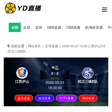
全部
足球
篮球
NBA直播
CBA直播
欧洲杯直播
中
当前位置：
>
>
网站首页
足球直播
2026-05-23 19:30 江西庐山VS
武汉三镇B队
中乙
:
0
0
江西庐山
武汉三镇B队
2026-05-23
19:30:00
盈点直播
超清直播
CCTV直播
咪咕直播