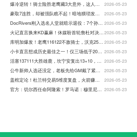
爆冷逆转！骑士险胜老鹰藏3大意外，这人彻底沦为季后赛鸡肋
2026-05-23
豪取7连胜，却被强队瞧不起！暗地猥琐发育，雷霆卫冕的劲敌来了
2026-05-23
DocRivers刚入选名人堂就暗示退役：7个孙辈等不起了
2026-05-23
火记直言换来KD赢麻！休媒盼首轮詹杜对决：湖人内部生嫌隙利火箭
2026-05-23
库明加爆发！老鹰116122不敌骑士，沃克25+4+2+2，约翰逊12+11+6
2026-05-23
小卡直言想成历史最佳之一！仅三场低于20+入巅峰保底最佳三阵
2026-05-23
活塞137111大胜雄鹿，坎宁安复出13+10，杜伦21分9板
2026-05-23
公牛新帅人选还没定，老板先给GM戴了紧箍咒
2026-05-23
盖棺定论！杜兰特交易5维度复盘，火箭赚大了，太阳只赢在未来
2026-05-23
官方：切尔西任命阿隆索！罗马诺：穆里尼奥对重返皇马感到激动！
2026-05-23