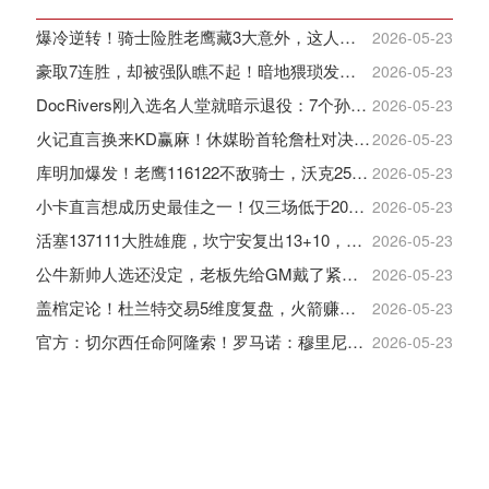
爆冷逆转！骑士险胜老鹰藏3大意外，这人彻底沦为季后赛鸡肋
2026-05-23
豪取7连胜，却被强队瞧不起！暗地猥琐发育，雷霆卫冕的劲敌来了
2026-05-23
DocRivers刚入选名人堂就暗示退役：7个孙辈等不起了
2026-05-23
火记直言换来KD赢麻！休媒盼首轮詹杜对决：湖人内部生嫌隙利火箭
2026-05-23
库明加爆发！老鹰116122不敌骑士，沃克25+4+2+2，约翰逊12+11+6
2026-05-23
小卡直言想成历史最佳之一！仅三场低于20+入巅峰保底最佳三阵
2026-05-23
活塞137111大胜雄鹿，坎宁安复出13+10，杜伦21分9板
2026-05-23
公牛新帅人选还没定，老板先给GM戴了紧箍咒
2026-05-23
盖棺定论！杜兰特交易5维度复盘，火箭赚大了，太阳只赢在未来
2026-05-23
官方：切尔西任命阿隆索！罗马诺：穆里尼奥对重返皇马感到激动！
2026-05-23