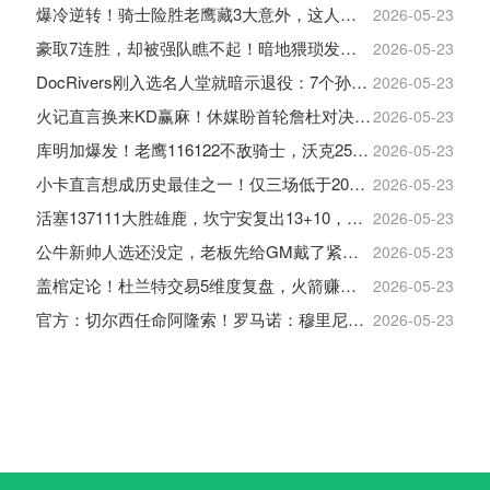
爆冷逆转！骑士险胜老鹰藏3大意外，这人彻底沦为季后赛鸡肋
2026-05-23
豪取7连胜，却被强队瞧不起！暗地猥琐发育，雷霆卫冕的劲敌来了
2026-05-23
DocRivers刚入选名人堂就暗示退役：7个孙辈等不起了
2026-05-23
火记直言换来KD赢麻！休媒盼首轮詹杜对决：湖人内部生嫌隙利火箭
2026-05-23
库明加爆发！老鹰116122不敌骑士，沃克25+4+2+2，约翰逊12+11+6
2026-05-23
小卡直言想成历史最佳之一！仅三场低于20+入巅峰保底最佳三阵
2026-05-23
活塞137111大胜雄鹿，坎宁安复出13+10，杜伦21分9板
2026-05-23
公牛新帅人选还没定，老板先给GM戴了紧箍咒
2026-05-23
盖棺定论！杜兰特交易5维度复盘，火箭赚大了，太阳只赢在未来
2026-05-23
官方：切尔西任命阿隆索！罗马诺：穆里尼奥对重返皇马感到激动！
2026-05-23