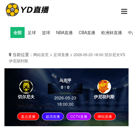
全部
足球
篮球
NBA直播
CBA直播
欧洲杯直播
中
当前位置：
>
>
网站首页
足球直播
2026-05-23 18:00 切尔尼夫VS
伊尼胡列斯
乌克甲
:
0
0
切尔尼夫
伊尼胡列斯
2026-05-23
18:00:00
盈点直播
超清直播
CCTV直播
咪咕直播