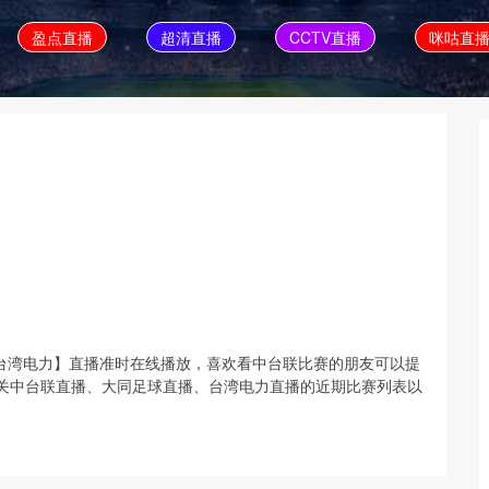
盈点直播
超清直播
CCTV直播
咪咕直
同足球VS台湾电力】直播准时在线播放，喜欢看中台联比赛的朋友可以提
关中台联直播、大同足球直播、台湾电力直播的近期比赛列表以