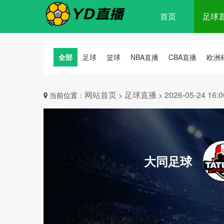
首页
足球
全部
足球
篮球
NBA直播
CBA直播
欧洲
网站首页
足球直播
2026-05-24 
当前位置：
>
>
大同足球