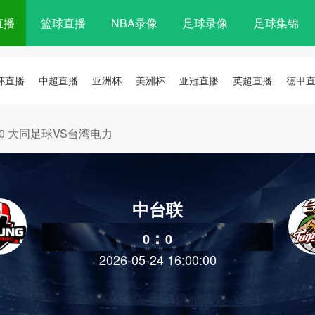
直播
篮球直播
NBA录像
足球录像
足球集锦
杯直播
中超直播
亚洲杯
美洲杯
亚冠直播
英超直播
德甲
16:00 大同足球VS台湾电力
中台联
:
0
0
2026-05-24 16:00:00