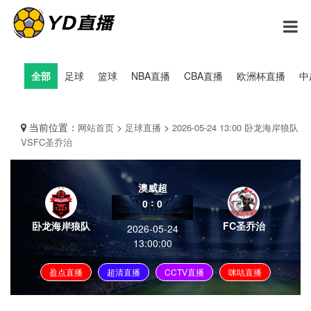
全部
足球
篮球
NBA直播
CBA直播
欧洲杯直播
中
当前位置：
>
>
网站首页
足球直播
2026-05-24 13:00 卧龙海岸狼队
VSFC圣乔治
澳威超
:
0
0
卧龙海岸狼队
FC圣乔治
2026-05-24
13:00:00
盈点直播
超清直播
CCTV直播
咪咕直播