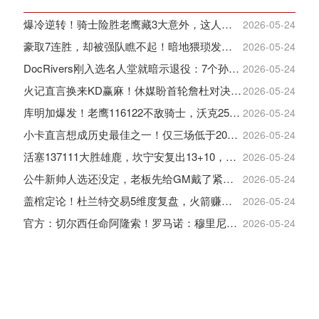
爆冷逆转！骑士险胜老鹰藏3大意外，这人彻底沦为季后赛鸡肋
2026-05-24
豪取7连胜，却被强队瞧不起！暗地猥琐发育，雷霆卫冕的劲敌来了
2026-05-24
DocRivers刚入选名人堂就暗示退役：7个孙辈等不起了
2026-05-24
火记直言换来KD赢麻！休媒盼首轮詹杜对决：湖人内部生嫌隙利火箭
2026-05-24
库明加爆发！老鹰116122不敌骑士，沃克25+4+2+2，约翰逊12+11+6
2026-05-24
小卡直言想成历史最佳之一！仅三场低于20+入巅峰保底最佳三阵
2026-05-24
活塞137111大胜雄鹿，坎宁安复出13+10，杜伦21分9板
2026-05-24
公牛新帅人选还没定，老板先给GM戴了紧箍咒
2026-05-24
盖棺定论！杜兰特交易5维度复盘，火箭赚大了，太阳只赢在未来
2026-05-24
官方：切尔西任命阿隆索！罗马诺：穆里尼奥对重返皇马感到激动！
2026-05-24