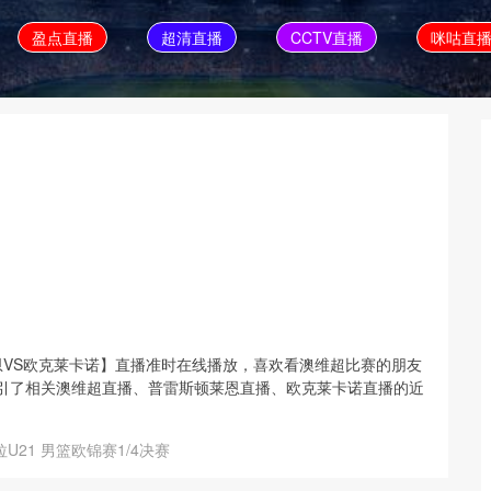
盈点直播
超清直播
CCTV直播
咪咕直
雷斯顿莱恩VS欧克莱卡诺】直播准时在线播放，喜欢看澳维超比赛的朋友
引了相关澳维超直播、普雷斯顿莱恩直播、欧克莱卡诺直播的近
U21
男篮欧锦赛1/4决赛