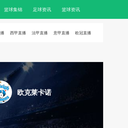
篮球集锦
足球资讯
篮球资讯
直播
西甲直播
法甲直播
意甲直播
欧冠直播
欧克莱卡诺