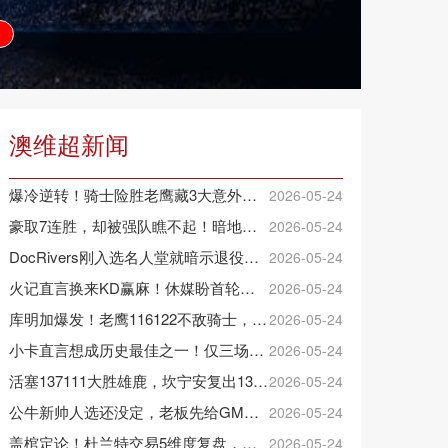
播
澳维超新闻
爆冷逆转！骑士险胜老鹰藏3大意外，这人彻底沦为季后赛鸡肋
2026-05-24
豪取7连胜，却被强队瞧不起！暗地猥琐发育，雷霆卫冕的劲敌来了
2026-05-24
DocRivers刚入选名人堂就暗示退役：7个孙辈等不起了
2026-05-24
火记直言换来KD赢麻！休媒盼首轮詹杜对决：湖人内部生嫌隙利火箭
2026-05-24
库明加爆发！老鹰116122不敌骑士，沃克25+4+2+2，约翰逊12+11+6
2026-05-24
小卡直言想成历史最佳之一！仅三场低于20+入巅峰保底最佳三阵
2026-05-24
活塞137111大胜雄鹿，坎宁安复出13+10，杜伦21分9板
2026-05-24
公牛新帅人选还没定，老板先给GM戴了紧箍咒
2026-05-24
盖棺定论！杜兰特交易5维度复盘，火箭赚大了，太阳只赢在未来
2026-05-24