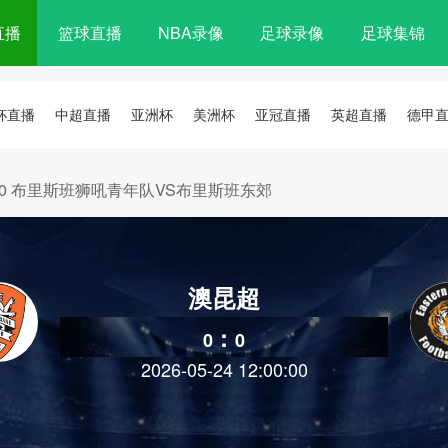
直播
篮球直播
NBA录像
足球录像
足球集锦
杯直播
中超直播
亚洲杯
美洲杯
亚冠直播
英超直播
德甲
 12:00 布里斯班狮吼青年队VS布里斯班东郊
澳昆超
:
0
0
2026-05-24 12:00:00