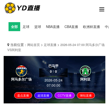
全部
足球
篮球
NBA直播
CBA直播
欧洲杯直播
中
当前位置：
>
>
网站首页
足球直播
2026-05-24 07:00 阿马多尔广场
VS阿利亚
巴马甲
:
0
0
阿马多尔广场
阿利亚
2026-05-24
07:00:00
盈点直播
超清直播
CCTV直播
咪咕直播