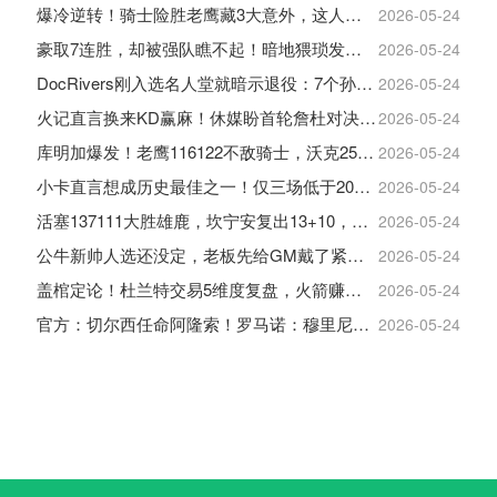
爆冷逆转！骑士险胜老鹰藏3大意外，这人彻底沦为季后赛鸡肋
2026-05-24
豪取7连胜，却被强队瞧不起！暗地猥琐发育，雷霆卫冕的劲敌来了
2026-05-24
DocRivers刚入选名人堂就暗示退役：7个孙辈等不起了
2026-05-24
火记直言换来KD赢麻！休媒盼首轮詹杜对决：湖人内部生嫌隙利火箭
2026-05-24
库明加爆发！老鹰116122不敌骑士，沃克25+4+2+2，约翰逊12+11+6
2026-05-24
小卡直言想成历史最佳之一！仅三场低于20+入巅峰保底最佳三阵
2026-05-24
活塞137111大胜雄鹿，坎宁安复出13+10，杜伦21分9板
2026-05-24
公牛新帅人选还没定，老板先给GM戴了紧箍咒
2026-05-24
盖棺定论！杜兰特交易5维度复盘，火箭赚大了，太阳只赢在未来
2026-05-24
官方：切尔西任命阿隆索！罗马诺：穆里尼奥对重返皇马感到激动！
2026-05-24