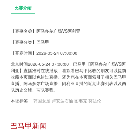
【赛事名称】
阿马多尔广场VS阿利亚
【赛事分类】
巴马甲
比赛介绍
【开赛时间】
2026-05-24 07:00:00
北京时间2026-05-24 07:00:00，巴马甲【阿马多尔广场VS阿
利亚】直播准时在线播放，喜欢看巴马甲比赛的朋友可以提前
收藏本页面以免错过直播。还为您在本页面索引了相关巴马甲
直播、阿马多尔广场直播、阿利亚直播的近期比赛列表以及两
队历史交锋、两队赛程。
本场标签：
韩国女足
卢安达石油
图韦克
莫达伦
巴马甲新闻