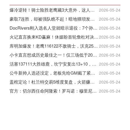
爆冷逆转！骑士险胜老鹰藏3大意外，这人彻底沦为季后赛鸡肋
2026-05-24
豪取7连胜，却被强队瞧不起！暗地猥琐发育，雷霆卫冕的劲敌来了
2026-05-24
DocRivers刚入选名人堂就暗示退役：7个孙辈等不起了
2026-05-24
火记直言换来KD赢麻！休媒盼首轮詹杜对决：湖人内部生嫌隙利火箭
2026-05-24
库明加爆发！老鹰116122不敌骑士，沃克25+4+2+2，约翰逊12+11+6
2026-05-24
小卡直言想成历史最佳之一！仅三场低于20+入巅峰保底最佳三阵
2026-05-24
活塞137111大胜雄鹿，坎宁安复出13+10，杜伦21分9板
2026-05-24
公牛新帅人选还没定，老板先给GM戴了紧箍咒
2026-05-24
盖棺定论！杜兰特交易5维度复盘，火箭赚大了，太阳只赢在未来
2026-05-24
官方：切尔西任命阿隆索！罗马诺：穆里尼奥对重返皇马感到激动！
2026-05-24