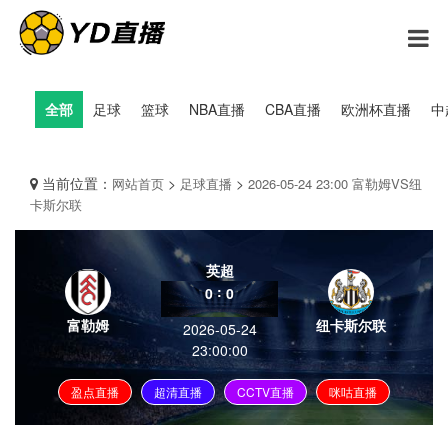
全部
足球
篮球
NBA直播
CBA直播
欧洲杯直播
中
当前位置：
>
>
网站首页
足球直播
2026-05-24 23:00 富勒姆VS纽
卡斯尔联
英超
:
0
0
富勒姆
纽卡斯尔联
2026-05-24
23:00:00
盈点直播
超清直播
CCTV直播
咪咕直播