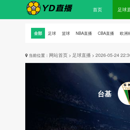
首页
足球
全部
足球
篮球
NBA直播
CBA直播
欧洲
网站首页
足球直播
2026-05-24 
当前位置：
>
>
台基