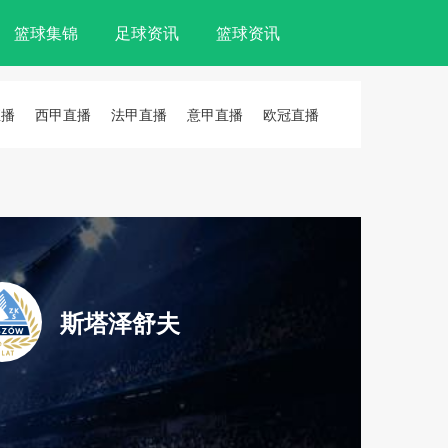
篮球集锦
足球资讯
篮球资讯
直播
西甲直播
法甲直播
意甲直播
欧冠直播
斯塔泽舒夫