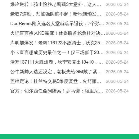
爆冷逆转！骑士险胜老鹰藏3大意外，这人彻底沦为季后赛鸡肋
2026-05-24
豪取7连胜，却被强队瞧不起！暗地猥琐发育，雷霆卫冕的劲敌来了
2026-05-24
DocRivers刚入选名人堂就暗示退役：7个孙辈等不起了
2026-05-24
火记直言换来KD赢麻！休媒盼首轮詹杜对决：湖人内部生嫌隙利火箭
2026-05-24
库明加爆发！老鹰116122不敌骑士，沃克25+4+2+2，约翰逊12+11+6
2026-05-24
小卡直言想成历史最佳之一！仅三场低于20+入巅峰保底最佳三阵
2026-05-24
活塞137111大胜雄鹿，坎宁安复出13+10，杜伦21分9板
2026-05-24
公牛新帅人选还没定，老板先给GM戴了紧箍咒
2026-05-24
盖棺定论！杜兰特交易5维度复盘，火箭赚大了，太阳只赢在未来
2026-05-24
官方：切尔西任命阿隆索！罗马诺：穆里尼奥对重返皇马感到激动！
2026-05-24