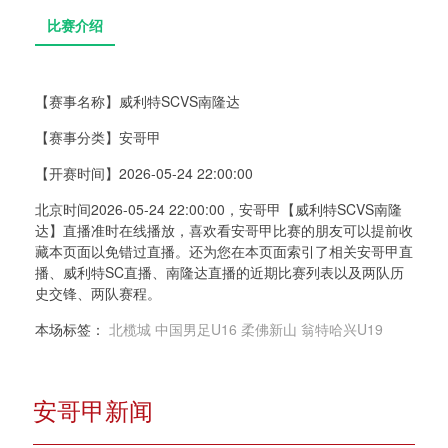
【赛事名称】
威利特SCVS南隆达
【赛事分类】
安哥甲
比赛介绍
【开赛时间】
2026-05-24 22:00:00
北京时间2026-05-24 22:00:00，安哥甲【威利特SCVS南隆
达】直播准时在线播放，喜欢看安哥甲比赛的朋友可以提前收
藏本页面以免错过直播。还为您在本页面索引了相关安哥甲直
播、威利特SC直播、南隆达直播的近期比赛列表以及两队历
史交锋、两队赛程。
本场标签：
北榄城
中国男足U16
柔佛新山
翁特哈兴U19
安哥甲新闻