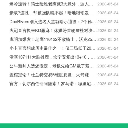
爆冷逆转！骑士险胜老鹰藏3大意外，这人彻底沦为季后赛鸡肋
2026-05-24
豪取7连胜，却被强队瞧不起！暗地猥琐发育，雷霆卫冕的劲敌来了
2026-05-24
DocRivers刚入选名人堂就暗示退役：7个孙辈等不起了
2026-05-24
火记直言换来KD赢麻！休媒盼首轮詹杜对决：湖人内部生嫌隙利火箭
2026-05-24
库明加爆发！老鹰116122不敌骑士，沃克25+4+2+2，约翰逊12+11+6
2026-05-24
小卡直言想成历史最佳之一！仅三场低于20+入巅峰保底最佳三阵
2026-05-24
活塞137111大胜雄鹿，坎宁安复出13+10，杜伦21分9板
2026-05-24
公牛新帅人选还没定，老板先给GM戴了紧箍咒
2026-05-24
盖棺定论！杜兰特交易5维度复盘，火箭赚大了，太阳只赢在未来
2026-05-24
官方：切尔西任命阿隆索！罗马诺：穆里尼奥对重返皇马感到激动！
2026-05-24