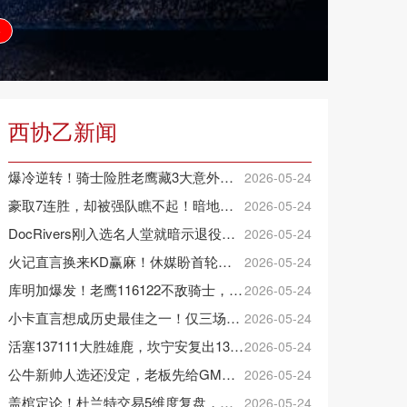
播
西协乙新闻
爆冷逆转！骑士险胜老鹰藏3大意外，这人彻底沦为季后赛鸡肋
2026-05-24
豪取7连胜，却被强队瞧不起！暗地猥琐发育，雷霆卫冕的劲敌来了
2026-05-24
DocRivers刚入选名人堂就暗示退役：7个孙辈等不起了
2026-05-24
火记直言换来KD赢麻！休媒盼首轮詹杜对决：湖人内部生嫌隙利火箭
2026-05-24
库明加爆发！老鹰116122不敌骑士，沃克25+4+2+2，约翰逊12+11+6
2026-05-24
小卡直言想成历史最佳之一！仅三场低于20+入巅峰保底最佳三阵
2026-05-24
活塞137111大胜雄鹿，坎宁安复出13+10，杜伦21分9板
2026-05-24
公牛新帅人选还没定，老板先给GM戴了紧箍咒
2026-05-24
盖棺定论！杜兰特交易5维度复盘，火箭赚大了，太阳只赢在未来
2026-05-24