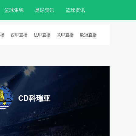
篮球集锦
足球资讯
篮球资讯
直播
西甲直播
法甲直播
意甲直播
欧冠直播
CD科瑞亚