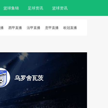
篮球集锦
足球资讯
篮球资讯
直播
西甲直播
法甲直播
意甲直播
欧冠直播
乌罗舍瓦茨