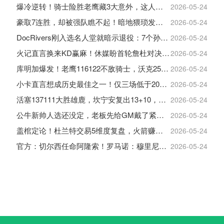
爆冷逆转！骑士险胜老鹰藏3大意外，这人彻底沦为季后赛鸡肋
2026-05-24
豪取7连胜，却被强队瞧不起！暗地猥琐发育，雷霆卫冕的劲敌来了
2026-05-24
DocRivers刚入选名人堂就暗示退役：7个孙辈等不起了
2026-05-24
火记直言换来KD赢麻！休媒盼首轮詹杜对决：湖人内部生嫌隙利火箭
2026-05-24
库明加爆发！老鹰116122不敌骑士，沃克25+4+2+2，约翰逊12+11+6
2026-05-24
小卡直言想成历史最佳之一！仅三场低于20+入巅峰保底最佳三阵
2026-05-24
活塞137111大胜雄鹿，坎宁安复出13+10，杜伦21分9板
2026-05-24
公牛新帅人选还没定，老板先给GM戴了紧箍咒
2026-05-24
盖棺定论！杜兰特交易5维度复盘，火箭赚大了，太阳只赢在未来
2026-05-24
官方：切尔西任命阿隆索！罗马诺：穆里尼奥对重返皇马感到激动！
2026-05-24