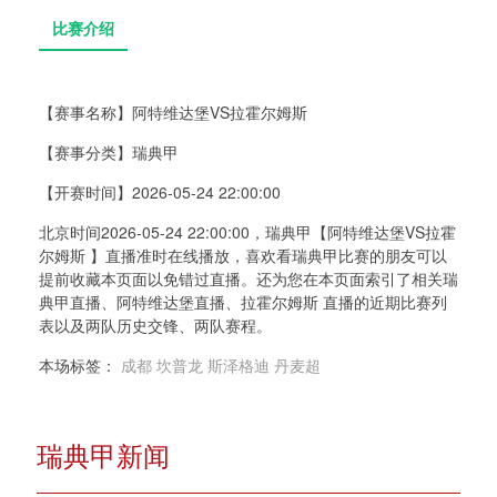
【赛事名称】
阿特维达堡VS拉霍尔姆斯
【赛事分类】
瑞典甲
比赛介绍
【开赛时间】
2026-05-24 22:00:00
北京时间2026-05-24 22:00:00，瑞典甲【阿特维达堡VS拉霍
尔姆斯 】直播准时在线播放，喜欢看瑞典甲比赛的朋友可以
提前收藏本页面以免错过直播。还为您在本页面索引了相关瑞
典甲直播、阿特维达堡直播、拉霍尔姆斯 直播的近期比赛列
表以及两队历史交锋、两队赛程。
本场标签：
成都
坎普龙
斯泽格迪
丹麦超
瑞典甲新闻