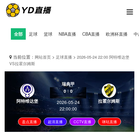
全部
足球
篮球
NBA直播
CBA直播
欧洲杯直播
中
当前位置：
>
>
网站首页
足球直播
2026-05-24 22:00 阿特维达堡
VS拉霍尔姆斯
瑞典甲
:
0
0
阿特维达堡
拉霍尔姆斯
2026-05-24
22:00:00
盈点直播
超清直播
CCTV直播
咪咕直播