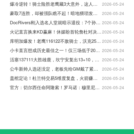
爆冷逆转！骑士险胜老鹰藏3大意外，这人彻底沦为季后赛鸡肋
2026-05-24
豪取7连胜，却被强队瞧不起！暗地猥琐发育，雷霆卫冕的劲敌来了
2026-05-24
DocRivers刚入选名人堂就暗示退役：7个孙辈等不起了
2026-05-24
火记直言换来KD赢麻！休媒盼首轮詹杜对决：湖人内部生嫌隙利火箭
2026-05-24
库明加爆发！老鹰116122不敌骑士，沃克25+4+2+2，约翰逊12+11+6
2026-05-24
小卡直言想成历史最佳之一！仅三场低于20+入巅峰保底最佳三阵
2026-05-24
活塞137111大胜雄鹿，坎宁安复出13+10，杜伦21分9板
2026-05-24
公牛新帅人选还没定，老板先给GM戴了紧箍咒
2026-05-24
盖棺定论！杜兰特交易5维度复盘，火箭赚大了，太阳只赢在未来
2026-05-24
官方：切尔西任命阿隆索！罗马诺：穆里尼奥对重返皇马感到激动！
2026-05-24