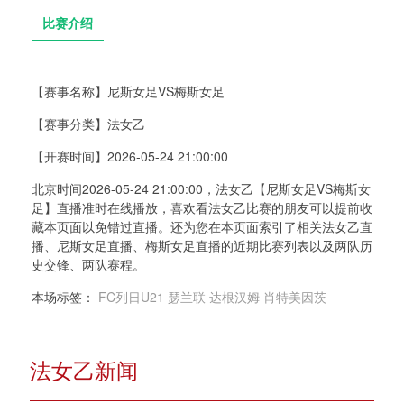
【赛事名称】
尼斯女足VS梅斯女足
【赛事分类】
法女乙
比赛介绍
【开赛时间】
2026-05-24 21:00:00
北京时间2026-05-24 21:00:00，法女乙【尼斯女足VS梅斯女
足】直播准时在线播放，喜欢看法女乙比赛的朋友可以提前收
藏本页面以免错过直播。还为您在本页面索引了相关法女乙直
播、尼斯女足直播、梅斯女足直播的近期比赛列表以及两队历
史交锋、两队赛程。
本场标签：
FC列日U21
瑟兰联
达根汉姆
肖特美因茨
法女乙新闻