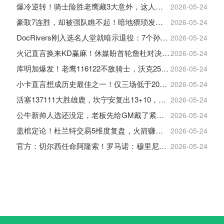
爆冷逆转！骑士险胜老鹰藏3大意外，这人彻底沦为季后赛鸡肋
2026-05-24
豪取7连胜，却被强队瞧不起！暗地猥琐发育，雷霆卫冕的劲敌来了
2026-05-24
DocRivers刚入选名人堂就暗示退役：7个孙辈等不起了
2026-05-24
火记直言换来KD赢麻！休媒盼首轮詹杜对决：湖人内部生嫌隙利火箭
2026-05-24
库明加爆发！老鹰116122不敌骑士，沃克25+4+2+2，约翰逊12+11+6
2026-05-24
小卡直言想成历史最佳之一！仅三场低于20+入巅峰保底最佳三阵
2026-05-24
活塞137111大胜雄鹿，坎宁安复出13+10，杜伦21分9板
2026-05-24
公牛新帅人选还没定，老板先给GM戴了紧箍咒
2026-05-24
盖棺定论！杜兰特交易5维度复盘，火箭赚大了，太阳只赢在未来
2026-05-24
官方：切尔西任命阿隆索！罗马诺：穆里尼奥对重返皇马感到激动！
2026-05-24