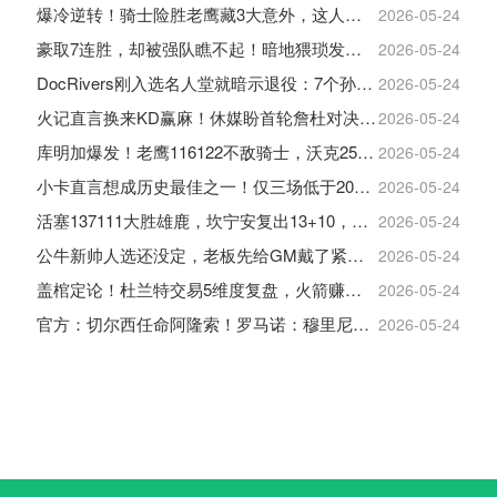
爆冷逆转！骑士险胜老鹰藏3大意外，这人彻底沦为季后赛鸡肋
2026-05-24
豪取7连胜，却被强队瞧不起！暗地猥琐发育，雷霆卫冕的劲敌来了
2026-05-24
DocRivers刚入选名人堂就暗示退役：7个孙辈等不起了
2026-05-24
火记直言换来KD赢麻！休媒盼首轮詹杜对决：湖人内部生嫌隙利火箭
2026-05-24
库明加爆发！老鹰116122不敌骑士，沃克25+4+2+2，约翰逊12+11+6
2026-05-24
小卡直言想成历史最佳之一！仅三场低于20+入巅峰保底最佳三阵
2026-05-24
活塞137111大胜雄鹿，坎宁安复出13+10，杜伦21分9板
2026-05-24
公牛新帅人选还没定，老板先给GM戴了紧箍咒
2026-05-24
盖棺定论！杜兰特交易5维度复盘，火箭赚大了，太阳只赢在未来
2026-05-24
官方：切尔西任命阿隆索！罗马诺：穆里尼奥对重返皇马感到激动！
2026-05-24