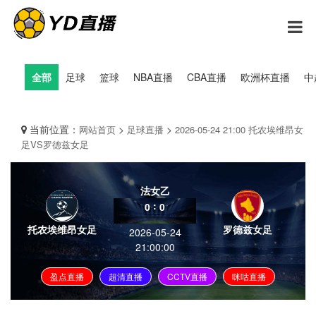
全部
足球
篮球
NBA直播
CBA直播
欧洲杯直播
中
当前位置：
>
>
网站首页
足球直播
2026-05-24 21:00 托农埃维昂女
足VS罗德兹女足
法女乙
:
0
0
托农埃维昂女足
罗德兹女足
2026-05-24
21:00:00
盈点直播
超清直播
CCTV直播
咪咕直播