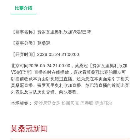
【赛事名称】
费罗瓦里奥利欣加VS彭巴湾
【赛事分类】
莫桑冠
比赛介绍
【开赛时间】
2026-05-24 21:00:00
北京时间2026-05-24 21:00:00，莫桑冠【费罗瓦里奥利欣加
VS彭巴湾】直播准时在线播放，喜欢看莫桑冠比赛的朋友可
以提前收藏本页面以免错过直播。还为您在本页面索引了相关
莫桑冠直播、费罗瓦里奥利欣加直播、彭巴湾直播的近期比赛
列表以及两队历史交锋、两队赛程。
本场标签：
爱沙尼亚女足
松斯贝克
巴吞联
萨热耶尔
莫桑冠新闻