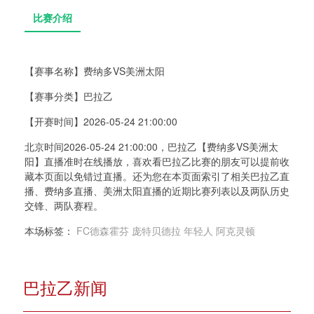
【赛事名称】
费纳多VS美洲太阳
【赛事分类】
巴拉乙
比赛介绍
【开赛时间】
2026-05-24 21:00:00
北京时间2026-05-24 21:00:00，巴拉乙【费纳多VS美洲太
阳】直播准时在线播放，喜欢看巴拉乙比赛的朋友可以提前收
藏本页面以免错过直播。还为您在本页面索引了相关巴拉乙直
播、费纳多直播、美洲太阳直播的近期比赛列表以及两队历史
交锋、两队赛程。
本场标签：
FC德森霍芬
庞特贝德拉
年轻人
阿克灵顿
巴拉乙新闻