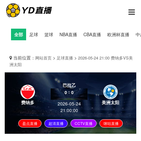
全部
足球
篮球
NBA直播
CBA直播
欧洲杯直播
中
当前位置：
>
>
网站首页
足球直播
2026-05-24 21:00 费纳多VS美
洲太阳
巴拉乙
:
0
0
费纳多
美洲太阳
2026-05-24
21:00:00
盈点直播
超清直播
CCTV直播
咪咕直播