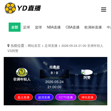
全部
足球
篮球
NBA直播
CBA直播
欧洲杯直播
中
当前位置：
>
>
网站首页
足球直播
2026-05-24 21:00 非洲年轻人
VS阿赞
坦桑超
:
0
0
阿赞
非洲年轻人
2026-05-24
21:00:00
盈点直播
超清直播
CCTV直播
咪咕直播