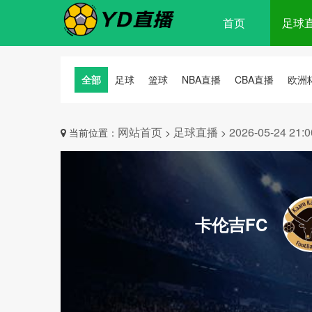
首页
足球
全部
足球
篮球
NBA直播
CBA直播
欧洲
网站首页
足球直播
2026-05-24 
当前位置：
>
>
卡伦吉FC